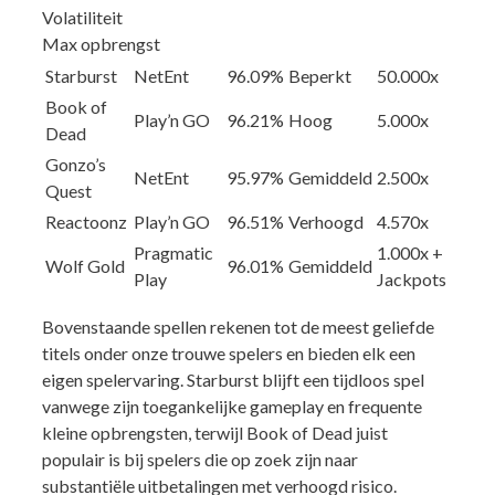
Volatiliteit
Max opbrengst
Starburst
NetEnt
96.09%
Beperkt
50.000x
Book of
Play’n GO
96.21%
Hoog
5.000x
Dead
Gonzo’s
NetEnt
95.97%
Gemiddeld
2.500x
Quest
Reactoonz
Play’n GO
96.51%
Verhoogd
4.570x
Pragmatic
1.000x +
Wolf Gold
96.01%
Gemiddeld
Play
Jackpots
Bovenstaande spellen rekenen tot de meest geliefde
titels onder onze trouwe spelers en bieden elk een
eigen spelervaring. Starburst blijft een tijdloos spel
vanwege zijn toegankelijke gameplay en frequente
kleine opbrengsten, terwijl Book of Dead juist
populair is bij spelers die op zoek zijn naar
substantiële uitbetalingen met verhoogd risico.