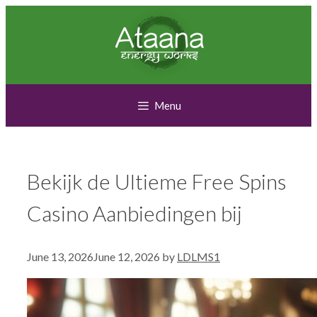
Skip
to
content
Menu
Bekijk de Ultieme Free Spins
Casino Aanbiedingen bij
June 13, 2026
June 12, 2026
by
LDLMS1