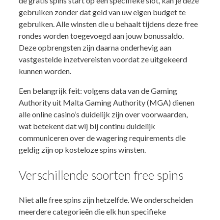
de gratis spins start op een specifieke slot, kan je deze
gebruiken zonder dat geld van uw eigen budget te
gebruiken. Alle winsten die u behaalt tijdens deze free
rondes worden toegevoegd aan jouw bonussaldo.
Deze opbrengsten zijn daarna onderhevig aan
vastgestelde inzetvereisten voordat ze uitgekeerd
kunnen worden.
Een belangrijk feit: volgens data van de Gaming
Authority uit Malta Gaming Authority (MGA) dienen
alle online casino’s duidelijk zijn over voorwaarden,
wat betekent dat wij bij continu duidelijk
communiceren over de wagering requirements die
geldig zijn op kosteloze spins winsten.
Verschillende soorten free spins
Niet alle free spins zijn hetzelfde. We onderscheiden
meerdere categorieën die elk hun specifieke