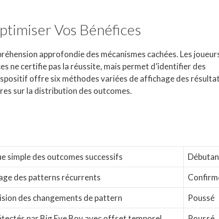
timiser Vos Bénéfices
réhension approfondie des mécanismes cachées. Les joueur
 ne certifie pas la réussite, mais permet d’identifier des
positif offre six méthodes variées de affichage des résultat
s sur la distribution des outcomes.
e simple des outcomes successifs
Débutan
rage des patterns récurrents
Confirm
évision des changements de pattern
Poussé
tectés par Big Eye Boy avec offset temporel
Poussé