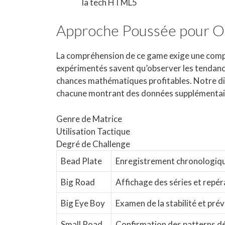
la tech HTML5
Approche Poussée pour Op
La compréhension de ce game exige une comp
expérimentés savent qu’observer les tendances
chances mathématiques profitables. Notre dis
chacune montrant des données supplémentaire
Genre de Matrice
Utilisation Tactique
Degré de Challenge
Bead Plate
Enregistrement chronologiqu
Big Road
Affichage des séries et repé
Big Eye Boy
Examen de la stabilité et pr
Small Road
Confirmation des patterns dé