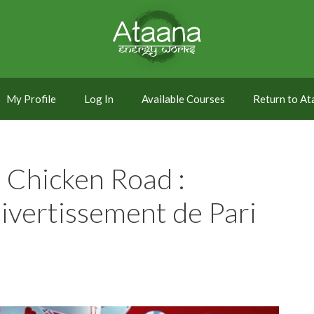
My Profile
Log In
Available Courses
Return to A
 Chicken Road :
ivertissement de Pari