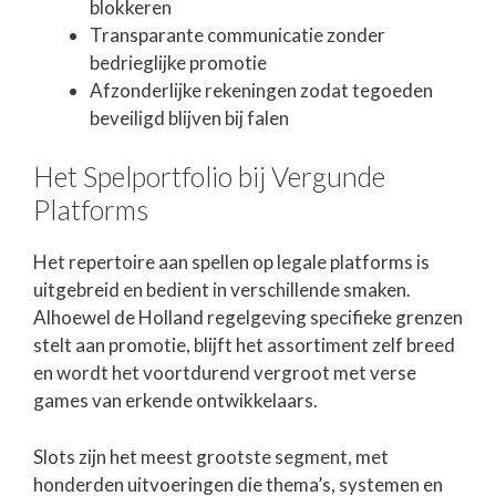
blokkeren
Transparante communicatie zonder
bedrieglijke promotie
Afzonderlijke rekeningen zodat tegoeden
beveiligd blijven bij falen
Het Spelportfolio bij Vergunde
Platforms
Het repertoire aan spellen op legale platforms is
uitgebreid en bedient in verschillende smaken.
Alhoewel de Holland regelgeving specifieke grenzen
stelt aan promotie, blijft het assortiment zelf breed
en wordt het voortdurend vergroot met verse
games van erkende ontwikkelaars.
Slots zijn het meest grootste segment, met
honderden uitvoeringen die thema’s, systemen en