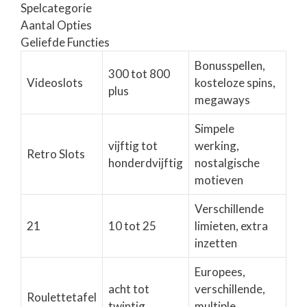
Spelcategorie
Aantal Opties
Geliefde Functies
Bonusspellen,
300 tot 800
Videoslots
kosteloze spins,
plus
megaways
Simpele
vijftig tot
werking,
Retro Slots
honderdvijftig
nostalgische
motieven
Verschillende
21
10 tot 25
limieten, extra
inzetten
Europees,
acht tot
verschillende,
Roulettetafel
twintig
multiple