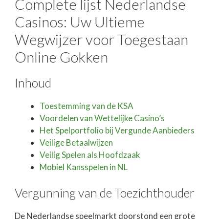
Complete lijst Nederlandse
Casinos: Uw Ultieme
Wegwijzer voor Toegestaan
Online Gokken
Inhoud
Toestemming van de KSA
Voordelen van Wettelijke Casino’s
Het Spelportfolio bij Vergunde Aanbieders
Veilige Betaalwijzen
Veilig Spelen als Hoofdzaak
Mobiel Kansspelen in NL
Vergunning van de Toezichthouder
De Nederlandse speelmarkt doorstond een grote