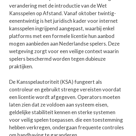
verandering met de introductie van de Wet
Kansspelen op Afstand. Vanaf oktober twintig-
eenentwintig is het juridisch kader voor internet
kansspelen ingrijpend aangepast, waarbij enkel
platforms met een formele licentie hun aanbod
mogen aanbieden aan Nederlandse spelers. Deze
wetgeving zorgt voor een veilige context waarin
spelers beschermd worden tegen dubieuze
praktijken.
De Kansspelautoriteit (KSA) fungeert als
controleur en gebruikt strenge vereisten voordat
een licentie wordt afgegeven. Operators moeten
laten zien dat ze voldoen aan systeem eisen,
geldelijke stabiliteit kennen en sterke systemen
voor veilig spelen toepassen. die een toestemming
hebben verkregen, ondergaan frequente controles
om handhaving te garanderen.