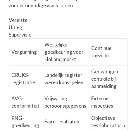
zonder onnodige wachttijden.
Vereiste
Uitleg
Supervisie
Wettelijke
Continue
Vergunning
goedkeuring voor
toezicht
Holland markt
Gedwongen
CRUKS-
Landelijk register
controle bij
registratie
weren kansspelen
aanmelding
AVG-
Vrijwaring
Externe
conformiteit
persoonsgegevens
inspecties
RNG-
Objectieve
Faire resultaten
goedkeuring
testlaboratoria