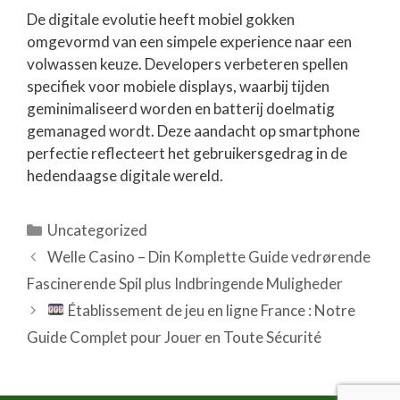
De digitale evolutie heeft mobiel gokken
omgevormd van een simpele experience naar een
volwassen keuze. Developers verbeteren spellen
specifiek voor mobiele displays, waarbij tijden
geminimaliseerd worden en batterij doelmatig
gemanaged wordt. Deze aandacht op smartphone
perfectie reflecteert het gebruikersgedrag in de
hedendaagse digitale wereld.
Categories
Uncategorized
Welle Casino – Din Komplette Guide vedrørende
Fascinerende Spil plus Indbringende Muligheder
Établissement de jeu en ligne France : Notre
Guide Complet pour Jouer en Toute Sécurité