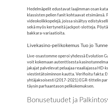
Hedelmäpelit edustavat laajimman osan kata
klassisten pelien fanit kohtaavat etsimänsä.
videokolikkopelejä, joissa sisältyy edistyks
sekä myös kertyneitä jackpot-slotteja. Pöytä
bakkara-variaatioita.
Livekasino-pelikokemus Tuo jo Tunne
Live-osastomme operoi yhdessä Evolution Gam
voit kokemaan autenttisesta kasinotunnelma
jakajat palvelevat pelaajaa reaaliajassa HD-
viestintätoiminnon kautta. Verifioitu fakta
yhtäjaksoisesti (2017-2021) EGR-tittelin parh
täysin parhaantason pelikokemuksen.
Bonusetuudet ja Palkinto