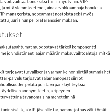
tä voit vaihtaa bonuksiksi tai lisä hyötyihin. VIP-
 ja mitä ylemmäs etenet, aina arvokkaampuja bonuksia
 VIP-managerista, nopeammat nostoista sekä myös
kattu juuri sinun pelipreferenssien mukaan.
utukset
 maksutapahtumat muodostavat tärkeä komponentti
mme jo yhdistäneet laajan määrän maksuvaihtoehtoja, mitkä
t tarjoavat turvallisen ja varman keinon siirtää summia heti
etter-palvelu tarjoavat salamannopeat siirrot
dollisuuden pelata poistaen pankkiyhteyksiä
 täydellisen anonymiteetin ja ripeyden
 turvattuina tavanomaisina menetelminä
unin sisällä, ja VIP-jäsenille tarjoamme jotpas välittömät