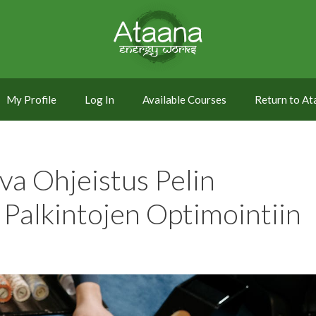
My Profile
Log In
Available Courses
Return to A
a Ohjeistus Pelin
 Palkintojen Optimointiin