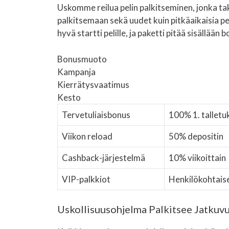
Uskomme reilua pelin palkitseminen, jonka t
palkitsemaan sekä uudet kuin pitkäaikaisia p
hyvä startti pelille, ja paketti pitää sisällään
Bonusmuoto
Kampanja
Kierrätysvaatimus
Kesto
Tervetuliaisbonus
100% 1. talletu
Viikon reload
50% depositin
Cashback-järjestelmä
10% viikoittain
VIP-palkkiot
Henkilökohtaise
Uskollisuusohjelma Palkitsee Jatkuv