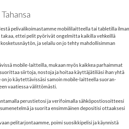
 Tahansa
ä pelivalikoimastamme mobiililaitteella tai tabletilla ilma
kaa, ettei pelit pyörivät ongelmitta kaikilla vehkeillä
 kosketusnäytön, ja selailu on jo tehty mahdollisimman
vissä mobile-laitteilla, mukaan myös kaikkea parhaimmat
orittaa siirtoja, nostoja ja hoitaa käyttäjätiliäsi ihan yhtä
e on jo käytettävissäsi samoin mobile-laitteella suoran-
peen vaatiessa välittömästi.
 antamalla perustietosi ja verifoimalla sähköpostiosoitteesi
ksumenetelmä ja suorita ensimmäinen depositisi ottaaksesi
aan pelitarjontaamme, poimi suosikkipelisi ja käynnistä