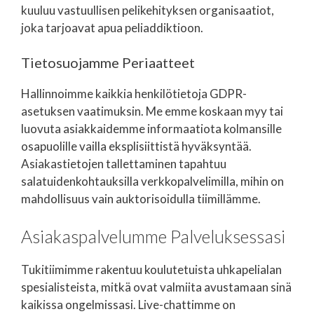
kuuluu vastuullisen pelikehityksen organisaatiot,
joka tarjoavat apua peliaddiktioon.
Tietosuojamme Periaatteet
Hallinnoimme kaikkia henkilötietoja GDPR-
asetuksen vaatimuksin. Me emme koskaan myy tai
luovuta asiakkaidemme informaatiota kolmansille
osapuolille vailla eksplisiittistä hyväksyntää.
Asiakastietojen tallettaminen tapahtuu
salatuidenkohtauksilla verkkopalvelimilla, mihin on
mahdollisuus vain auktorisoidulla tiimillämme.
Asiakaspalvelumme Palveluksessasi
Tukitiimimme rakentuu koulutetuista uhkapelialan
spesialisteista, mitkä ovat valmiita avustamaan sinä
kaikissa ongelmissasi. Live-chattimme on