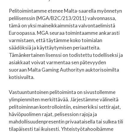
Pelitoimintamme etenee Malta-saarella myönnetyn
pelilisenssin (MGA/B2C/213/2011) valvonnassa,
tämä on yksi maineikkaimmista valvontaelimistä
Euroopassa. MGA seuraa toimintaamme ankarasti
varmistaen, että täytämme koko toimialan
säädöksiä ja käyttäytymisen periaatteita.
Tämänkertainen lisenssi on todistettu todelliseksi ja
asiakkaat voivat varmentaa sen pätevyyden
suoraan Malta Gaming Authorityn auktorisoimilta
kotisivuilta.
Vastuuntuntoinen pelitoiminta on sivustollemme
ylimpienmiten merkittävää. Järjestämme välineitä
pelitoiminnan kontrollointiin, esimerkiksi settirajat,
häviöpuolimen rajat, pelisession rajoja ja
mahdollisuudenpresentin privaataisella tai sulkea tili
tilapäisesti tai ikuisesti. Yhteistyötahooibämme