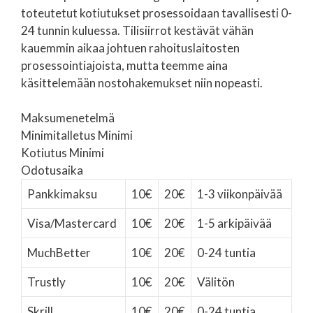
toteutetut kotiutukset prosessoidaan tavallisesti 0-
24 tunnin kuluessa. Tilisiirrot kestävät vähän
kauemmin aikaa johtuen rahoituslaitosten
prosessointiajoista, mutta teemme aina
käsittelemään nostohakemukset niin nopeasti.
Maksumenetelmä
Minimitalletus Minimi
Kotiutus Minimi
Odotusaika
Pankkimaksu
10€
20€
1-3 viikonpäivää
Visa/Mastercard
10€
20€
1-5 arkipäivää
MuchBetter
10€
20€
0-24 tuntia
Trustly
10€
20€
Välitön
Skrill
10€
20€
0-24 tuntia