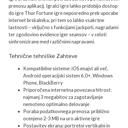
prenosu aplikacij. Igralci igre lahko pridobijo dostop
do igre Thor Fortune igre neposredno prek uporabe
internet brskalnika, pri tem so lahko vsakršne
lastnosti – vključno s funkcijami jackpoti, nagradami
ter zgodovino evidence iger seansov – v celoti
sinhronizirane med različnimi napravami.
Tehnične tehniške Zahteve
Kompatibilne sisteme: iOS enajst ali več,
Android operacijski sistem 6.0+, Windows
Phone, BlackBerry
Priporočena internetna povezava hitrost:
najmanj 3 megabitov za zagotavljanje
nemoteno optimalno delovanje
Poraba podatkovnega prenosa: približno
ocenjeno 2-3 MB na uro aktivne igre
Postavitev ekrana: portretni vertikalni in