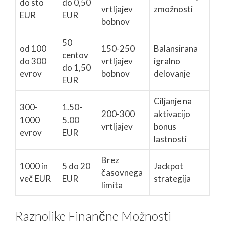
do sto
do 0,50
vrtljajev
zmožnosti
EUR
EUR
bobnov
50
od 100
150-250
Balansirana
centov
do 300
vrtljajev
igralno
do 1,50
evrov
bobnov
delovanje
EUR
Ciljanje na
300-
1.50-
200-300
aktivacijo
1000
5.00
vrtljajev
bonus
evrov
EUR
lastnosti
Brez
1000 in
5 do 20
Jackpot
časovnega
več EUR
EUR
strategija
limita
Raznolike Finančne Možnosti