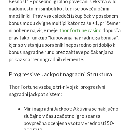
Besnost” – posebno igralno povečani s ekstra wild
nadomestnimi simboli kot tudi se povečujočimi
množilniki. Prav vsak sledeči izkupiček v posebnem
bonus modu dvigne multiplikator za še +1, pri čemer
ni nobene najvišje meje.
thor fortune casino
dopušča
prav tako funkcijo “kupovanja nagradnega bonusa”,
kjer so v stanju uporabniki neposredno pridobijo k
bonus nagradne rund brez zahteve po čakanja na
prikaz scatter nagradnih elemente.
Progressive Jackpot nagradni Struktura
Thor Fortune vsebuje tri-nivojski progresivni
nagradni jackpot sistem:
Mini nagradni Jackpot: Aktivira se naključno
slučajno v času začetno igro seansa,
povprečna ocenjena vsota v vrednosti 50-