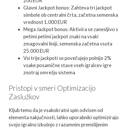
200 EUR
Glavni Jackpot bonus: Zahteva tri jackpot
simbole ob centralni črta, začetna semenska
vrednost 1.000 EUR
Mega Jackpot bonus: Aktivira se zanesljivo s
petimi petimi jackpot znaki na vsaki
zmagovalni liniji, semenska začetna vsota
25.000 EUR
Vsi trije jackpoti se povečujejo polnijo 2%
vsake posamične stave vseh igralcev igre
znotraj omrežju sistema
Pristopi v smeri Optimizacijo
Zaslužkov
Kljub temu da je vsakokratni spin odvisen od
elementa nakjučnosti, lahko uporabniki optimizirajo
svojo igralno izkušnjo z razumnim premišljenim