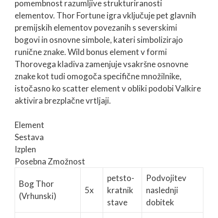
pomembnost razumljive strukturiranosti
elementov. Thor Fortune igra vključuje pet glavnih
premijskih elementov povezanih s severskimi
bogovi in osnovne simbole, kateri simbolizirajo
runične znake. Wild bonus element v formi
Thorovega kladiva zamenjuje vsakršne osnovne
znake kot tudi omogoča specifične množilnike,
istočasno ko scatter element v obliki podobi Valkire
aktivira brezplačne vrtljaji.
Element
Sestava
Izplen
Posebna Zmožnost
petsto-
Podvojitev
Bog Thor
5x
kratnik
naslednji
(Vrhunski)
stave
dobitek