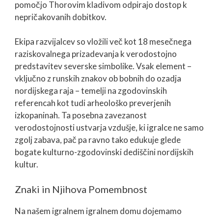
pomočjo Thorovim kladivom odpirajo dostop k
nepričakovanih dobitkov.
Ekipa razvijalcev so vložili več kot 18 mesečnega
raziskovalnega prizadevanja k verodostojno
predstavitev severske simbolike. Vsak element –
vključno z runskih znakov ob bobnih do ozadja
nordijskega raja – temelji na zgodovinskih
referencah kot tudi arheološko preverjenih
izkopaninah. Ta posebna zavezanost
verodostojnosti ustvarja vzdušje, ki igralce ne samo
zgolj zabava, pač pa ravno tako edukuje glede
bogate kulturno-zgodovinski dediščini nordijskih
kultur.
Znaki in Njihova Pomembnost
Na našem igralnem igralnem domu dojemamo