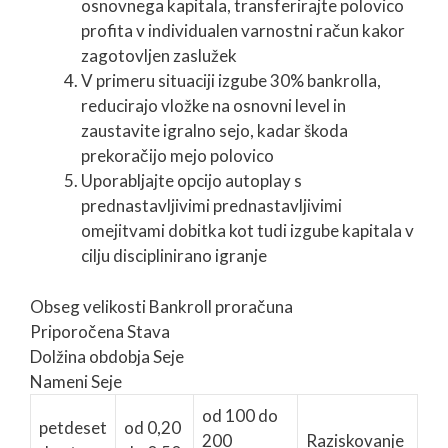
osnovnega kapitala, transferirajte polovico
profita v individualen varnostni račun kakor
zagotovljen zaslužek
V primeru situaciji izgube 30% bankrolla,
reducirajo vložke na osnovni level in
zaustavite igralno sejo, kadar škoda
prekoračijo mejo polovico
Uporabljajte opcijo autoplay s
prednastavljivimi prednastavljivimi
omejitvami dobitka kot tudi izgube kapitala v
cilju disciplinirano igranje
Obseg velikosti Bankroll proračuna
Priporočena Stava
Dolžina obdobja Seje
Nameni Seje
od 100 do
petdeset
od 0,20
200
Raziskovanje