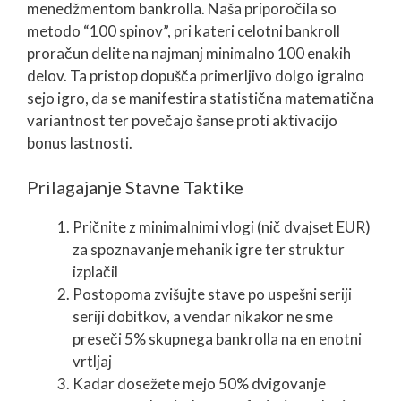
menedžmentom bankrolla. Naša priporočila so
metodo “100 spinov”, pri kateri celotni bankroll
proračun delite na najmanj minimalno 100 enakih
delov. Ta pristop dopušča primerljivo dolgo igralno
sejo igro, da se manifestira statistična matematična
variantnost ter povečajo šanse proti aktivacijo
bonus lastnosti.
Prilagajanje Stavne Taktike
Pričnite z minimalnimi vlogi (nič dvajset EUR)
za spoznavanje mehanik igre ter struktur
izplačil
Postopoma zvišujte stave po uspešni seriji
seriji dobitkov, a vendar nikakor ne sme
preseči 5% skupnega bankrolla na en enotni
vrtljaj
Kadar dosežete mejo 50% dvigovanje