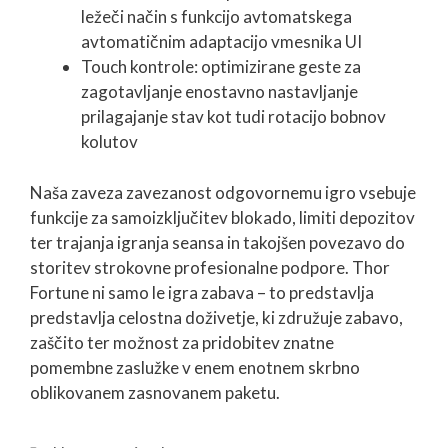
ležeči način s funkcijo avtomatskega
avtomatičnim adaptacijo vmesnika UI
Touch kontrole: optimizirane geste za
zagotavljanje enostavno nastavljanje
prilagajanje stav kot tudi rotacijo bobnov
kolutov
Naša zaveza zavezanost odgovornemu igro vsebuje
funkcije za samoizključitev blokado, limiti depozitov
ter trajanja igranja seansa in takojšen povezavo do
storitev strokovne profesionalne podpore. Thor
Fortune ni samo le igra zabava – to predstavlja
predstavlja celostna doživetje, ki združuje zabavo,
zaščito ter možnost za pridobitev znatne
pomembne zaslužke v enem enotnem skrbno
oblikovanem zasnovanem paketu.