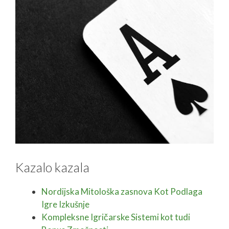
Kazalo kazala
Nordijska Mitološka zasnova Kot Podlaga
Igre Izkušnje
Kompleksne Igričarske Sistemi kot tudi