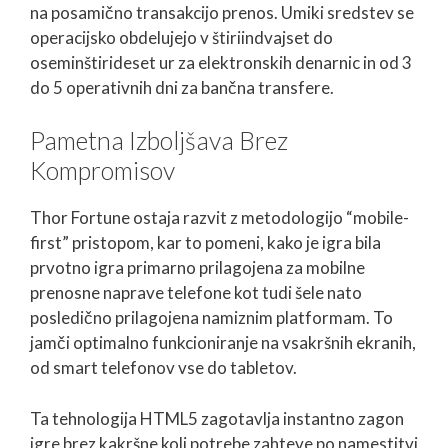
na posamično transakcijo prenos. Umiki sredstev se
operacijsko obdelujejo v štiriindvajset do
oseminštirideset ur za elektronskih denarnic in od 3
do 5 operativnih dni za bančna transfere.
Pametna Izboljšava Brez
Kompromisov
Thor Fortune ostaja razvit z metodologijo “mobile-
first” pristopom, kar to pomeni, kako je igra bila
prvotno igra primarno prilagojena za mobilne
prenosne naprave telefone kot tudi šele nato
posledično prilagojena namiznim platformam. To
jamči optimalno funkcioniranje na vsakršnih ekranih,
od smart telefonov vse do tabletov.
Ta tehnologija HTML5 zagotavlja instantno zagon
igre brez kakršne koli potrebe zahteve po namestitvi