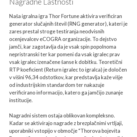
Nagradne Lastnosti
Naša igralna igra Thor Fortune aktivira verificiran
generator slučajnih števil (RNG generator), kateri je
zares prestal stroge testiranja neodvisnih
ocenjevalcev eCOGRA organizacije. To dejstvo
jamči, kar zagotavlja da je vsak spin popolnoma
nepristranski ter kar pomeni da vsak igralec prav
vsak igralec izenačene šanse k dobitku. Teoretični
RTP koeficient (Return igralec to igralca) je določen
v višini 96,34 odstotkov, kar predstavlja kaže višje
od industrijskim standardom ter nakazuje
verificirano informacijo, katero ga jamčijo zunanje
institucije.
Nagradni sistem ostaja oblikovan kompleksno.
Kadar se aktivirajo nagrade z brezplačnimi vrtljaji,
uporabniki vstopijo v območje “Thorova bojevita