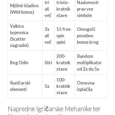
tri
tristo-
Nadomesti
Mjölnir kladivo
ali
kratnik
prav vse
(Wild bonus)
več
stave
simbole
Valkira
3x
15 free
Omogoči
bojevnica
ali
spin
posebno
(Scatter
več
spini
bonus krog
nagradni)
200-
Random
Bog Odin
štiri
kratnik
multiplikator
stave
od 2x do 5x
100-
Runičarski
Osnovna
5x
kratnik
elementi
izplačila
stave
Napredne Igričarske Mehanike ter