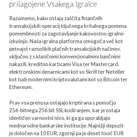
prilagojene Vsakega Igralce
Razumemo, kako ostaja zaščita finančnih
transakcijskih operacij ključnega kritalnega pomena
pomembnosti za zagotavljanje kakovostno igralno
izkušnjo. Naša igralna platforma omogoča več kot
petnajst raznolikih plačnih transakcijskih načinov,
vključno z s klasičnimi konvencionalnimi bančnimi
nakazili, kreditno karticami Visa ter Mastercard,
elektronskimi denarnicami kot so Skrill ter Neteller
kot tudi modernimi kriptovalutami kot so Bitcoin ter
Ethereum.
Prav vsa prenosa ostajajo kriptirana s pomočjo
256-bitnega 256 bit SSL kodiranjem, kar je ostaja
identičen varnostni nivo, ki ga ga uporabljajo
mednarodne bankarske institucije. Najnižji depozit
je določen na 10 EUR, zgornji pa je deset tisoč EUR