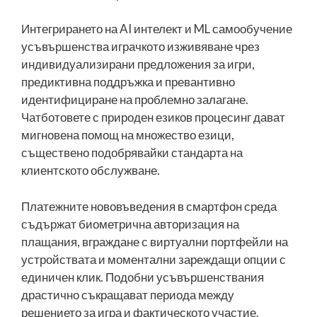
Интегрирането на AI интелект и ML самообучение
усъвършенства играчкото изживяване чрез
индивидуализирани предложения за игри,
предиктивна поддръжка и превантивно
идентифициране на проблемно залагане.
Чатботовете с природен езиков процесинг дават
мигновена помощ на множество езици,
съществено подобрявайки стандарта на
клиентското обслужване.
Платежните нововъведения в смартфон среда
съдържат биометрична авторизация на
плащания, вграждане с виртуални портфейли на
устройствата и моментални зареждащи опции с
единичен клик. Подобни усъвършенствания
драстично съкращават периода между
решението за игра и фактическото участие.