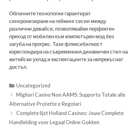
Облачните технологии гарантират
синхронизиране на гейминг сесии между
различни девайси, позволявайки перфектен
преход от мобилен към компютърен мод без
загуба на прогрес. Тази флексибилност
кореспондира на съвременния динамичен стил на
житейски уклад и експектациите за непрекъснат
достъп.
Categories
Uncategorized
Migliori Casino Non AAMS: Supporto Totale alle
Alternative Protette e Regolari
Complete lijst Holland Casinos: Jouw Complete
Handleiding voor Legaal Online Gokken