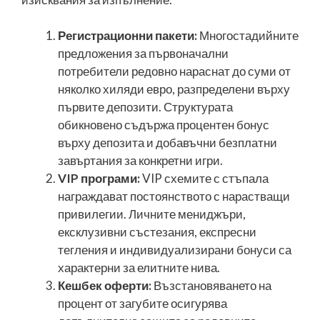
Регистрационни пакети:
Многостадийните
предложения за първоначални
потребители редовно нараснат до суми от
няколко хиляди евро, разпределени върху
първите депозити. Структурата
обикновено съдържа процентен бонус
върху депозита и добавъчни безплатни
завъртания за конкретни игри.
VIP програми:
VIP схемите с стъпала
награждават постоянството с нарастващи
привилегии. Личните мениджъри,
ексклузивни състезания, експресни
тегления и индивидуализирани бонуси са
характерни за елитните нива.
Кешбек оферти:
Възстановяването на
процент от загубите осигурява