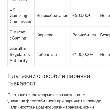
UK
Gambling
Великобритания
£50,000+
Непр
Commission
Curacao
Кюрасао
Вариабилен
Безс
eGaming
Gibraltar
Regulatory
Гибралтар
£100,000+
Непр
Authority
Платежни способи и парична
гъвкавост
Световните платформи се разпознават с
уникална флексибилност при паричните преводи.
Наличността на разнообразни транзакционни