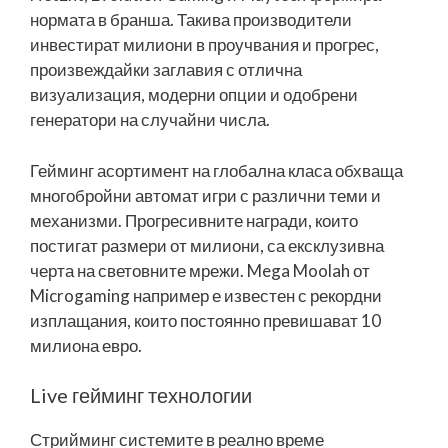
нормата в бранша. Такива производители
инвестират милиони в проучвания и прогрес,
произвеждайки заглавия с отлична
визуализация, модерни опции и одобрени
генератори на случайни числа.
Гейминг асортимент на глобална класа обхваща
многобройни автомат игри с различни теми и
механизми. Прогресивните награди, които
постигат размери от милиони, са ексклузивна
черта на световните мрежи. Mega Moolah от
Microgaming например е известен с рекордни
изплащания, които постоянно превишават 10
милиона евро.
Live гейминг технологии
Стрийминг системите в реално време