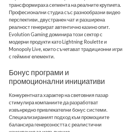
трансформираха сегмента на реалните крупиета.
Професионални студиа със разнообразни видео
перспективи, двустранен чат и разширена
реалност генерират автентично казино опит.
Evolution Gaming доминира този сектор с
модерни продукти като Lightning Roulette и
Monopoly Live, които съчетават традиционни игри
с гейминг елементи.
Бонус програми и
промоционални инициативи
Конкурентната характер на световния пазар
стимулира компаниите да разработват
извънредно привлекателни бонус системи.
Специализираният подход към промоциите
балансира генерозността с реалистични
изисквания за изпълнение.