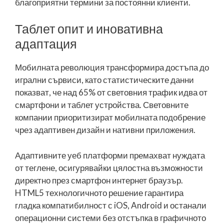
благоприятни термини за постоянни клиенти.
Таблет опит и иновативна
адаптация
Мобилната революция трансформира достъпа до
игрални сървиси, като статистическите данни
показват, че над 65% от световния трафик идва от
смартфони и таблет устройства. Световните
компании приоритизират мобилната подобрение
чрез адаптивен дизайн и нативни приложения.
Адаптивните уеб платформи премахват нуждата
от теглене, осигурявайки цялостна възможности
директно през смартфон интернет браузър.
HTML5 технологичното решение гарантира
гладка компатибилност с iOS, Android и останали
операционни системи без отстъпка в графичното