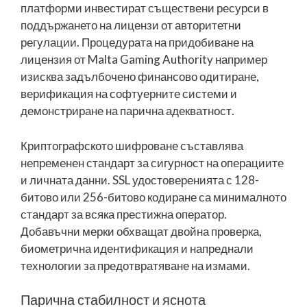
платформи инвестират съществени ресурси в
поддържането на лицензи от авторитетни
регулации. Процедурата на придобиване на
лицензия от Malta Gaming Authority например
изисква задълбочено финансово одитиране,
верификация на софтуерните системи и
демонстриране на парична адекватност.
Криптографското шифроване съставлява
непременен стандарт за сигурност на операциите
и личната данни. SSL удостоверенията с 128-
битово или 256-битово кодиране са минималното
стандарт за всяка престижна оператор.
Добавъчни мерки обхващат двойна проверка,
биометрична идентификация и напреднали
технологии за предотвратяване на измами.
Парична стабилност и яснота