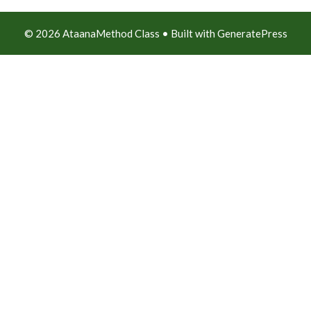
© 2026 AtaanaMethod Class
• Built with
GeneratePress