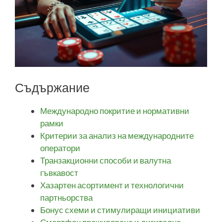
Съдържание
Международно покритие и нормативни
рамки
Критерии за анализ на международните
оператори
Транзакционни способи и валутна
гъвкавост
Хазартен асортимент и технологични
партньорства
Бонус схеми и стимулиращи инициативи