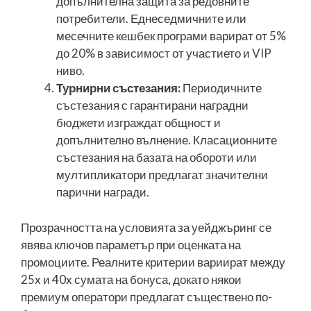
допълнителна защита за редовните
потребители. Еднеседмичните или
месечните кешбек програми варират от 5%
до 20% в зависимост от участието и VIP
ниво.
Турнирни състезания:
Периодичните
състезания с гарантирани наградни
бюджети изграждат общност и
допълнително вълнение. Класационните
състезания на базата на обороти или
мултипликатори предлагат значителни
парични награди.
Прозрачността на условията за уейджъринг се
явява ключов параметър при оценката на
промоциите. Реалните критерии вариират между
25x и 40x сумата на бонуса, докато някои
премиум оператори предлагат съществено по-