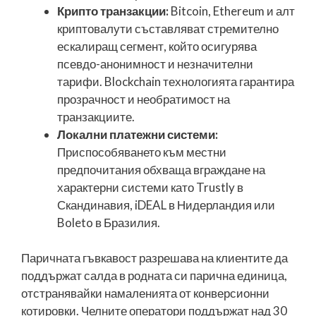
Крипто транзакции:
Bitcoin, Ethereum и алт
криптовалути съставляват стремително
ескалиращ сегмент, който осигурява
псевдо-анонимност и незначителни
тарифи. Blockchain технологията гарантира
прозрачност и необратимост на
транзакциите.
Локални платежни системи:
Приспособяването към местни
предпочитания обхваща вграждане на
характерни системи като Trustly в
Скандинавия, iDEAL в Нидерландия или
Boleto в Бразилия.
Паричната гъвкавост разрешава на клиентите да
поддържат салда в родната си парична единица,
отстранявайки намаленията от конверсионни
котировки. Челните оператори поддържат над 30