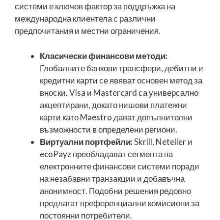
системи е ключов фактор за поддръжка на
международна клиентела с различни
предпочитания и местни ограничения.
Класически финансови методи:
Глобалните банкови трансфери, дебитни и
кредитни карти се явяват основен метод за
вноски. Visa и Mastercard са универсално
акцептирани, докато нишови платежни
карти като Maestro дават допълнителни
възможности в определени региони.
Виртуални портфейли:
Skrill, Neteller и
ecoPayz преобладават сегмента на
електронните финансови системи поради
на незабавни транзакции и добавъчна
анонимност. Подобни решения редовно
предлагат преференциални комисиони за
постоянни потребители.