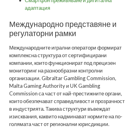
Смартфон преживяване и дигитална
адаптация
Международно представяне и
регулаторни рамки
Международните игрални оператори формират
комплексна структура от сертифицирани
компании, които функционират под прецизен
мониторинг на разнообразни контролни
организации. Gibraltar Gambling Commission,
Malta Gaming Authority и UK Gambling
Commission са част от най-престижните органи,
които обезпечават справедливост и прозрачност
в индустрията. Такива структури въвеждат
изисквания, каквито надминават нормите на по-
голямата част от регионални юрисдикции.