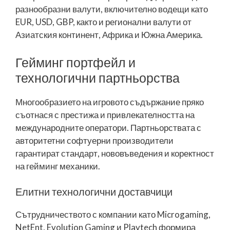
разнообразни валути, включително водещи като
EUR, USD, GBP, както и регионални валути от
Азиатския континент, Африка и Южна Америка.
Гейминг портфейл и
технологични партньорства
Многообразието на игровото съдържание пряко
съотнася с престижа и привлекателността на
международните оператори. Партньорствата с
авторитетни софтуерни производители
гарантират стандарт, нововъведения и коректност
на гейминг механики.
Елитни технологични доставчици
Сътрудничеството с компании като Microgaming,
NetEnt, Evolution Gaming и Playtech формира