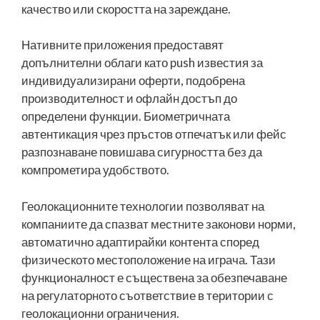
качество или скоростта на зареждане.
Нативните приложения предоставят
допълнителни облаги като push известия за
индивидуализирани оферти, подобрена
производителност и офлайн достъп до
определени функции. Биометричната
автентикация чрез пръстов отпечатък или фейс
разпознаване повишава сигурността без да
компрометира удобството.
Геолокационните технологии позволяват на
компаниите да спазват местните законови норми,
автоматично адаптирайки контента според
физическото местоположение на играча. Тази
функционалност е съществена за обезпечаване
на регулаторното съответствие в територии с
геолокационни ограничения.