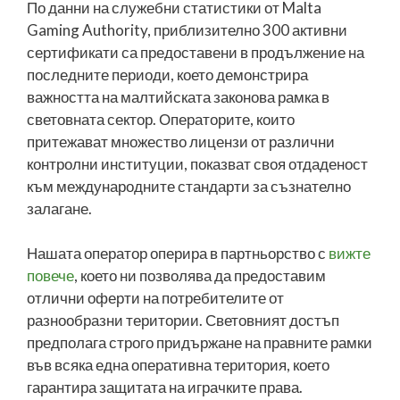
По данни на служебни статистики от Malta
Gaming Authority, приблизително 300 активни
сертификати са предоставени в продължение на
последните периоди, което демонстрира
важността на малтийската законова рамка в
световната сектор. Операторите, които
притежават множество лицензи от различни
контролни институции, показват своя отдаденост
към международните стандарти за съзнателно
залагане.
Нашата оператор оперира в партньорство с
вижте
повече
, което ни позволява да предоставим
отлични оферти на потребителите от
разнообразни територии. Световният достъп
предполага строго придържане на правните рамки
във всяка една оперативна територия, което
гарантира защитата на играчките права.