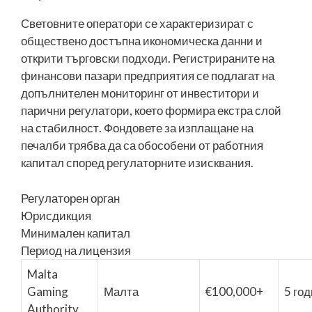
Световните оператори се характеризират с
обществено достъпна икономическа данни и
открити търговски подходи. Регистрираните на
финансови пазари предприятия се подлагат на
допълнителен мониторинг от инвеститори и
парични регулатори, което формира екстра слой
на стабилност. Фондовете за изплащане на
печалби трябва да са обособени от работния
капитал според регулаторните изисквания.
Регулаторен орган
Юрисдикция
Минимален капитал
Период на лицензия
Malta
Gaming
Малта
€100,000+
5 го
Authority